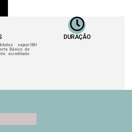
S
DURAÇÃO
idatos sejam
18H
orte Básico de
nte acreditado