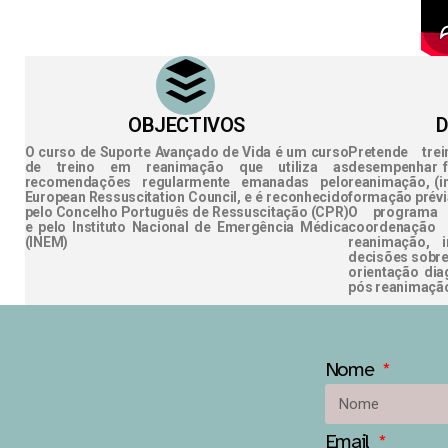
OBJECTIVOS
D
O curso de Suporte Avançado de Vida é um curso
Pretende tre
de treino em reanimação que utiliza as
desempenhar f
recomendações regularmente emanadas pelo
reanimação, (in
European Ressuscitation Council, e é reconhecido
formação prévi
pelo Concelho Português de Ressuscitação (CPR)
O programa 
e pelo Instituto Nacional de Emergência Médica
coordenação
(INEM)
reanimação, i
decisões sobre
orientação dia
pós reanimaçã
Nome
Email