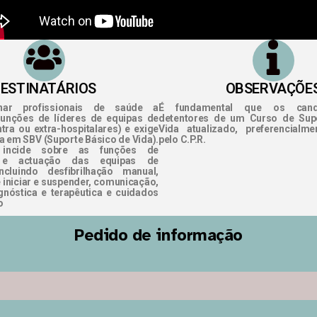
ESTINATÁRIOS
OBSERVAÇÕE
inar profissionais de saúde a
É fundamental que os cand
unções de líderes de equipas de
detentores de um Curso de Sup
tra ou extra-hospitalares) e exige
Vida atualizado, preferencialme
a em SBV (Suporte Básico de Vida).
pelo C.P.R.
incide sobre as funções de
 e actuação das equipas de
ncluindo desfibrilhação manual,
 iniciar e suspender, comunicação,
gnóstica e terapêutica e cuidados
o
Pedido de informação