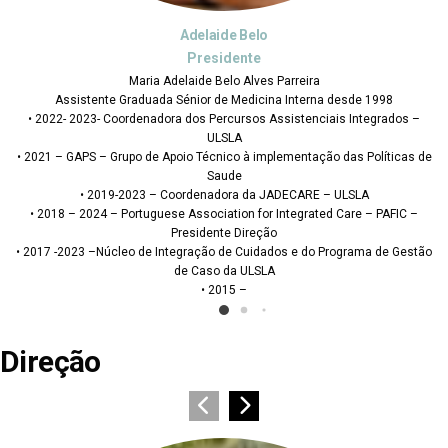
lo
José Luís Bar
e
Secretári
es Parreira
55 anos
cina Interna desde 1998
Enfermeiro no Serviço de U
s Assistenciais Integrados –
Especialista em Enfermagem Médico-Cirú
crítica
implementação das Políticas de
Mestrado em Enfe
Pós-Graduação Gestã
a JADECARE – ULSLA
Instrutor Alento de
for Integrated Care – PAFIC –
eção
idados e do Programa de Gestão
SLA
Direção