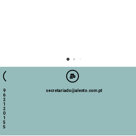
9
secretariado@alento.com.pt
6
2
1
2
0
1
5
5