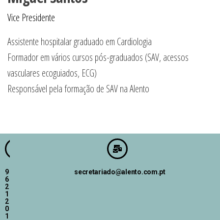
Vice Presidente
Assistente hospitalar graduado em Cardiologia
Formador em vários cursos pós-graduados (SAV, acessos
vasculares ecoguiados, ECG)
⁠Responsável pela formação de SAV na Alento
9
secretariado@alento.com.pt
6
2
1
2
0
1