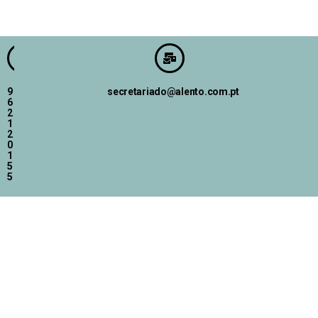
9
secretariado@alento.com.pt
6
2
1
2
0
1
5
5