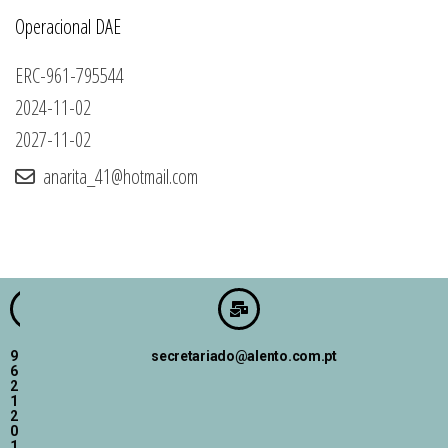
Operacional DAE
ERC-961-795544
2024-11-02
2027-11-02
anarita_41@hotmail.com
9
secretariado@alento.com.pt
6
2
1
2
0
1