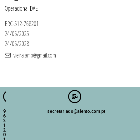
Operacional DAE
ERC-512-768201
24/06/2025
24/06/2028
vieira.amp@gmail.com
9
secretariado@alento.com.pt
6
2
1
2
0
1