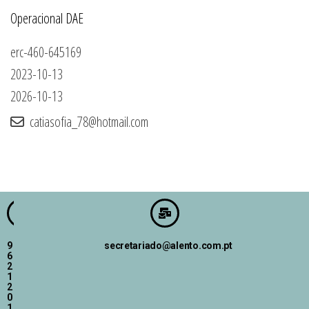
Operacional DAE
erc-460-645169
2023-10-13
2026-10-13
catiasofia_78@hotmail.com
9
secretariado@alento.com.pt
6
2
1
2
0
1