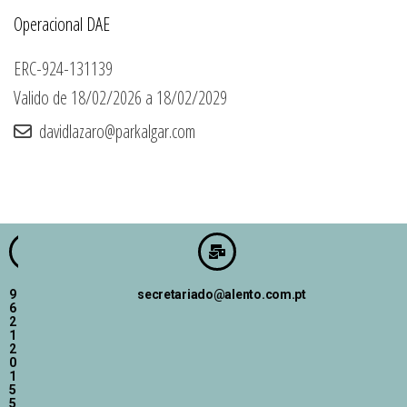
Operacional DAE
ERC-924-131139
Valido de 18/02/2026 a 18/02/2029
davidlazaro@parkalgar.com
9
secretariado@alento.com.pt
6
2
1
2
0
1
5
5