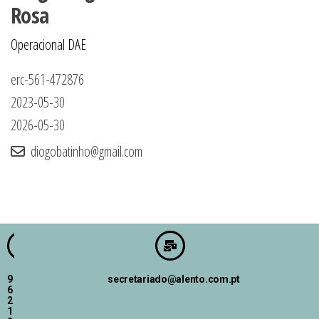
Rosa
Operacional DAE
erc-561-472876
2023-05-30
2026-05-30
diogobatinho@gmail.com
9
secretariado@alento.com.pt
6
2
1