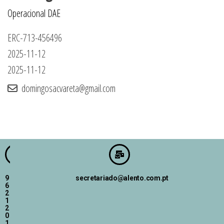
Operacional DAE
ERC-713-456496
2025-11-12
2025-11-12
domingosacvareta@gmail.com
9
secretariado@alento.com.pt
6
2
1
2
0
1