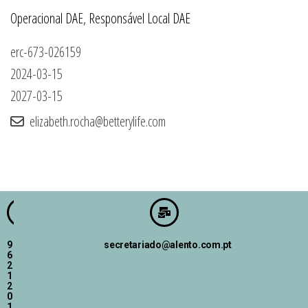
Operacional DAE, Responsável Local DAE
erc-673-026159
2024-03-15
2027-03-15
elizabeth.rocha@betterylife.com
9
secretariado@alento.com.pt
6
2
1
2
0
1