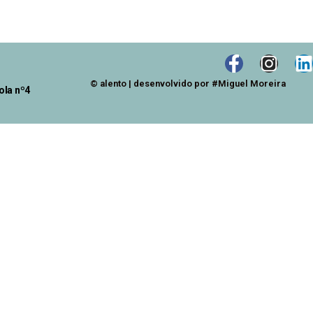
© alento | desenvolvido por #Miguel Moreira
ola nº4