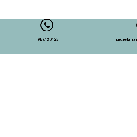
962120155
secretari