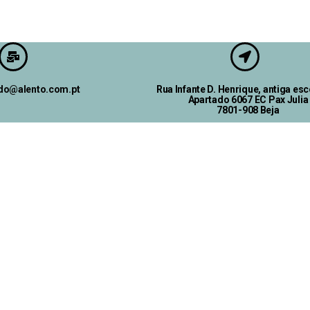
ado@alento.com.pt
Rua Infante D. Henrique, antiga esc
Apartado 6067 EC Pax Julia
7801-908 Beja