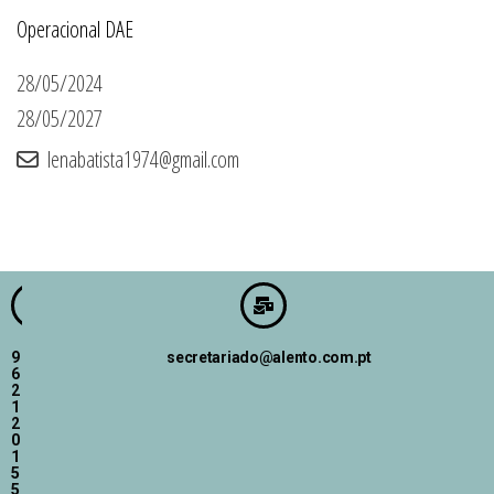
Operacional DAE
28/05/2024
28/05/2027
lenabatista1974@gmail.com
9
secretariado@alento.com.pt
6
2
1
2
0
1
5
5