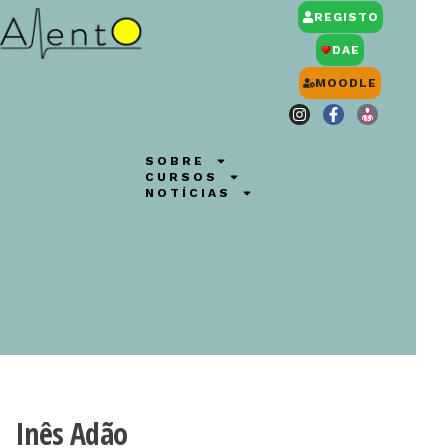
REGISTO
DAE
MOODLE
SOBRE
CURSOS
NOTÍCIAS
Inês Adão