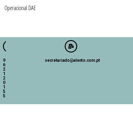
Operacional DAE
9
secretariado@alento.com.pt
6
2
1
2
0
1
5
5