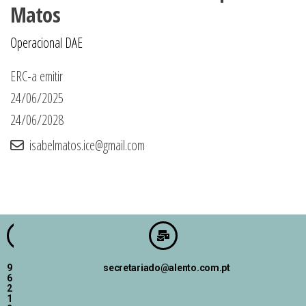
Matos
Operacional DAE
ERC-a emitir
24/06/2025
24/06/2028
isabelmatos.ice@gmail.com
9
secretariado@alento.com.pt
6
2
1