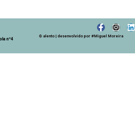
© alento | desenvolvido por #Miguel Moreira
ola nº4