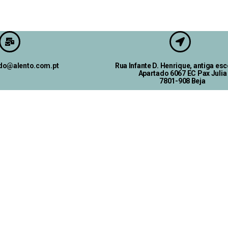
ado@alento.com.pt
Rua Infante D. Henrique, antiga esc
Apartado 6067 EC Pax Julia
7801-908 Beja