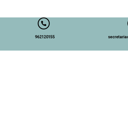
962120155
secretari