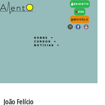
REGISTO
DAE
MOODLE
SOBRE
CURSOS
NOTÍCIAS
João Felício