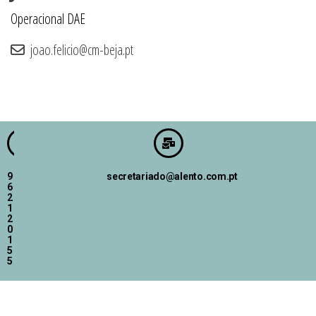
Operacional DAE
joao.felicio@cm-beja.pt
9
secretariado@alento.com.pt
6
2
1
2
0
1
5
5