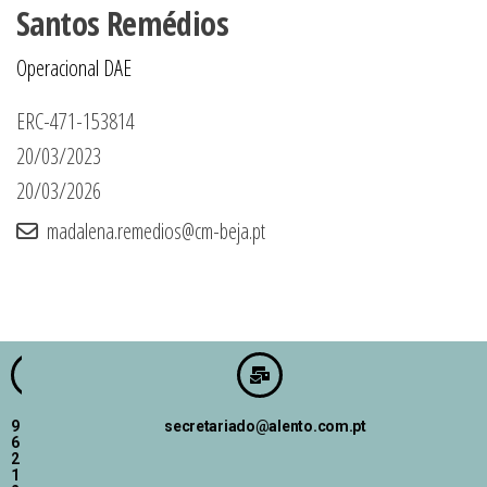
Santos Remédios
Operacional DAE
ERC-471-153814
20/03/2023
20/03/2026
madalena.remedios@cm-beja.pt
9
secretariado@alento.com.pt
6
2
1