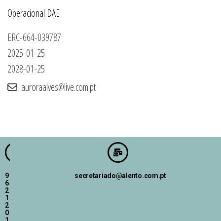
Operacional DAE
ERC-664-039787
2025-01-25
2028-01-25
auroraalves@live.com.pt
9
secretariado@alento.com.pt
6
2
1
2
0
1