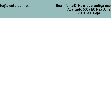
ado@alento.com.pt
Rua Infante D. Henrique, antiga esc
Apartado 6067 EC Pax Julia
7801-908 Beja