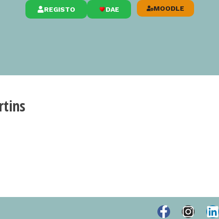
MOODLE
REGISTO
DAE
rtins