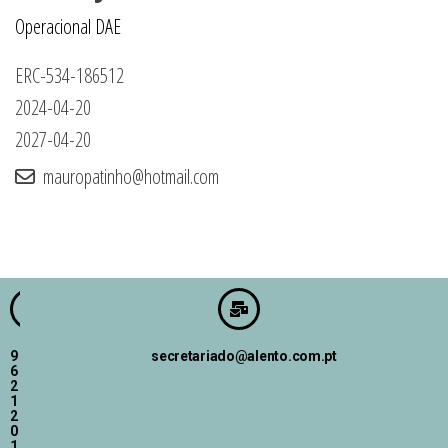
Operacional DAE
ERC-534-186512
2024-04-20
2027-04-20
mauropatinho@hotmail.com
9
secretariado@alento.com.pt
6
2
1
2
0
1