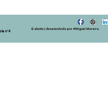
© alento | desenvolvido por #Miguel Moreira
ola nº4