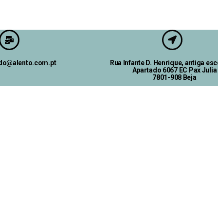
ado@alento.com.pt
Rua Infante D. Henrique, antiga esc
Apartado 6067 EC Pax Julia
7801-908 Beja