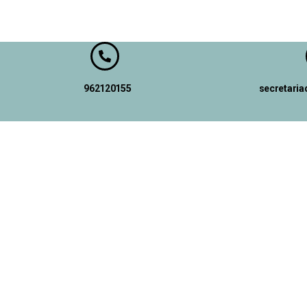
962120155
secretari