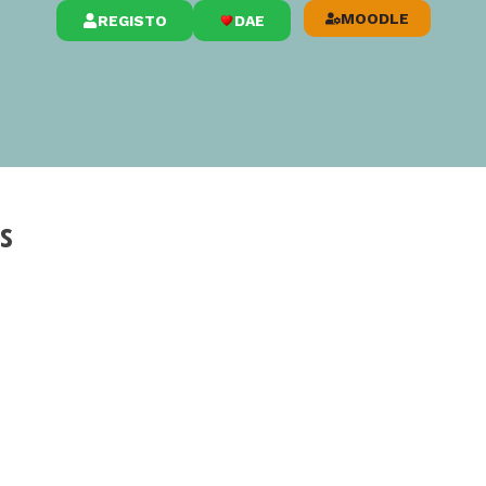
MOODLE
REGISTO
DAE
s