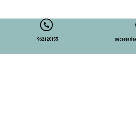
962120155
secretari