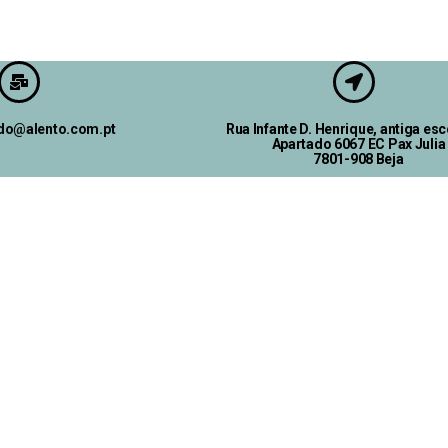
ado@alento.com.pt
Rua Infante D. Henrique, antiga esc
Apartado 6067 EC Pax Julia
7801-908 Beja