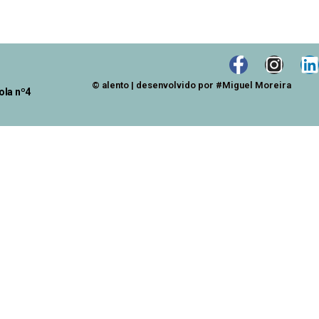
© alento | desenvolvido por #Miguel Moreira
ola nº4