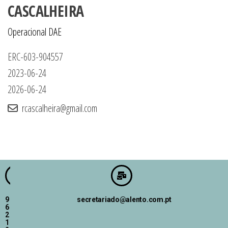
CASCALHEIRA
Operacional DAE
ERC-603-904557
2023-06-24
2026-06-24
rcascalheira@gmail.com
9
secretariado@alento.com.pt
6
2
1