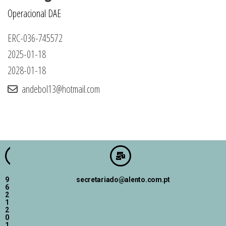
Operacional DAE
ERC-036-745572
2025-01-18
2028-01-18
andebol13@hotmail.com
9
secretariado@alento.com.pt
6
2
1
2
0
1