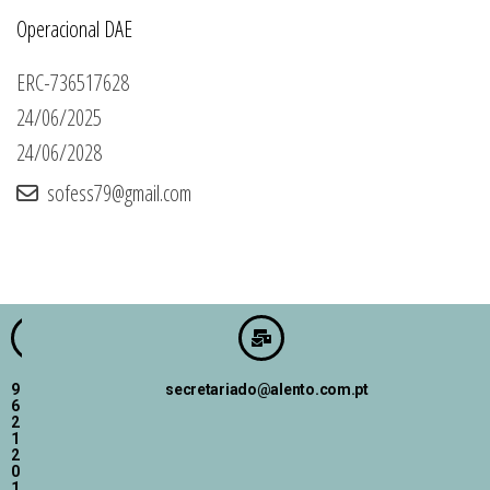
Operacional DAE
ERC-736517628
24/06/2025
24/06/2028
sofess79@gmail.com
9
secretariado@alento.com.pt
6
2
1
2
0
1