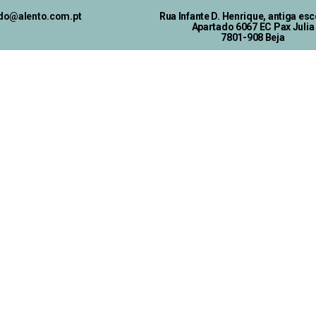
ado@alento.com.pt
Rua Infante D. Henrique, antiga esc
Apartado 6067 EC Pax Julia
7801-908 Beja