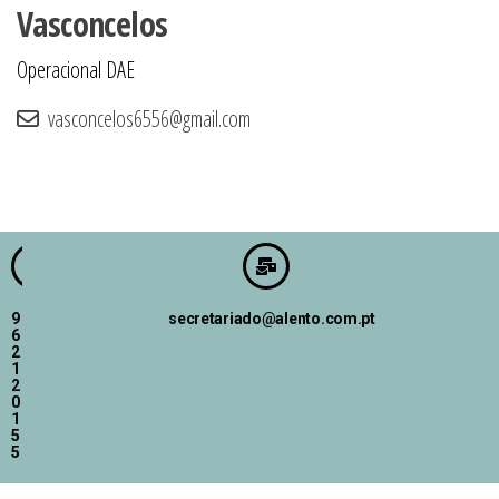
Vasconcelos
Operacional DAE
vasconcelos6556@gmail.com
9
secretariado@alento.com.pt
6
2
1
2
0
1
5
5