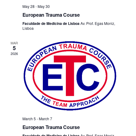
a
v
t
May 28
-
May 30
n
i
e
European Trauma Course
d
o
n
Faculdade de Medicina de Lisboa
Av. Prof. Egas Moniz,
n
V
Lisboa
t
i
s
MAR
5
e
2026
w
s
N
a
v
i
g
March 5
-
March 7
European Trauma Course
a
Faculdade de Medicina de Lisboa
Av. Prof. Egas Moniz,