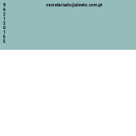
9
secretariado@alento.com.pt
6
2
1
2
0
1
5
5