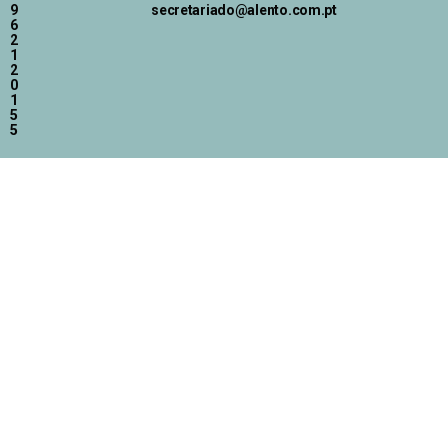
9
secretariado@alento.com.pt
6
2
1
2
0
1
5
5