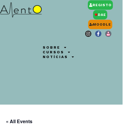
REGISTO
DAE
MOODLE
SOBRE
CURSOS
NOTÍCIAS
« All Events