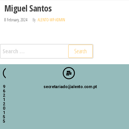
Miguel Santos
8 February, 2024
By
ALENTO-WP-ADMIN
9
secretariado@alento.com.pt
6
2
1
2
0
1
5
5