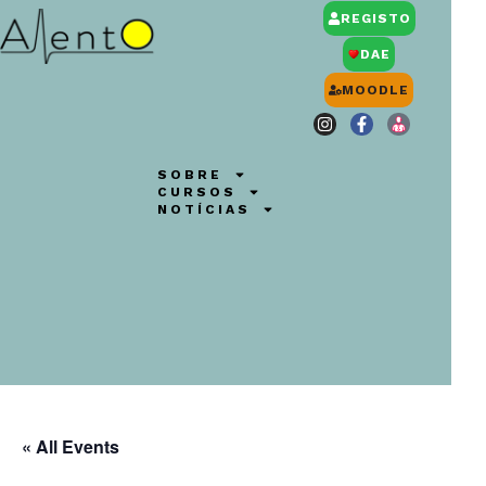
REGISTO
DAE
MOODLE
SOBRE
CURSOS
NOTÍCIAS
« All Events