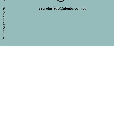
9
secretariado@alento.com.pt
6
2
1
2
0
1
5
5