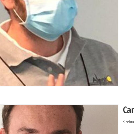
Ca
8 Febru