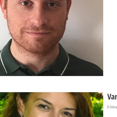
Va
8 Febru