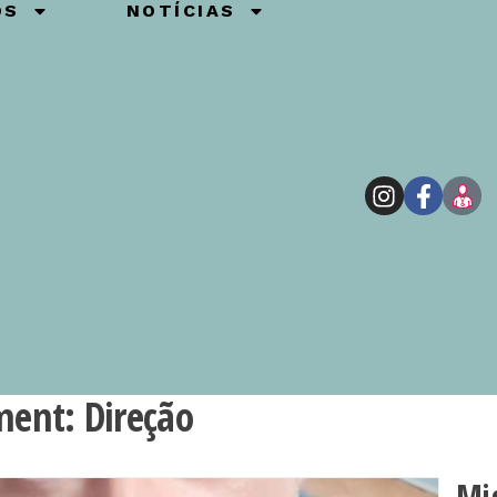
OS
NOTÍCIAS
ment:
Direção
Mi