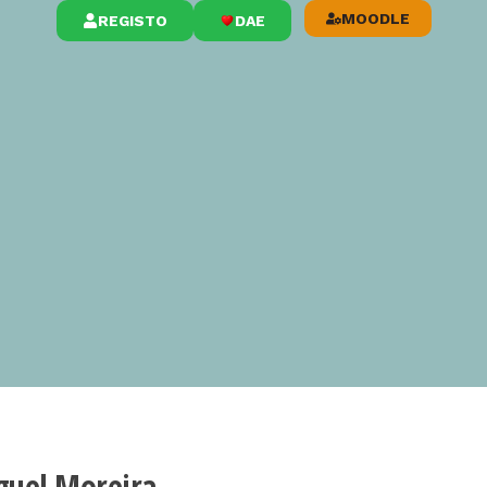
MOODLE
REGISTO
DAE
guel Moreira