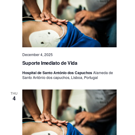
t
i
o
n
December 4, 2025
Suporte Imediato de Vida
Hospital de Santo António dos Capuchos
Alameda de
Santo António dos capuchos, Lisboa, Portugal
THU
4