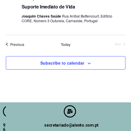
Suporte Imediato de Vida
Joaquim Chaves Saúde
Rua Aníbal Bettencourt, Edifício
CORE, Número 3 Outurela, Carnaxide, Portugal
Events
Previous
Today
Next
Events
Subscribe to calendar
9
secretariado@alento.com.pt
6