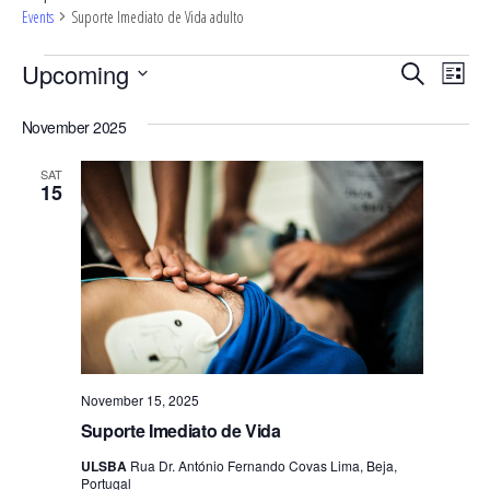
Events
Suporte Imediato de Vida adulto
E
E
Upcoming
S
L
v
e
v
S
i
a
e
November 2025
s
e
e
r
n
t
c
n
l
SAT
t
15
h
V
t
e
i
c
s
e
t
S
w
d
e
s
N
a
a
a
t
r
November 15, 2025
v
e
c
Suporte Imediato de Vida
i
.
h
g
ULSBA
Rua Dr. António Fernando Covas Lima, Beja,
Portugal