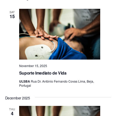
a
a
t
n
SAT
i
15
d
o
n
V
i
e
w
s
November 15, 2025
N
Suporte Imediato de Vida
a
ULSBA
Rua Dr. António Fernando Covas Lima, Beja,
Portugal
v
i
December 2025
g
THU
a
4